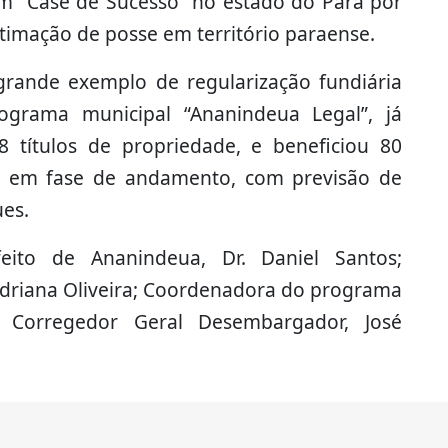
m “Case de Sucesso” no estado do Pará por
itimação de posse em território paraense.
rande exemplo de regularização fundiária
ograma municipal “Ananindeua Legal”, já
 títulos de propriedade, e beneficiou 80
s em fase de andamento, com previsão de
ues.
feito de Ananindeua, Dr. Daniel Santos;
 Adriana Oliveira; Coordenadora do programa
; Corregedor Geral Desembargador, José