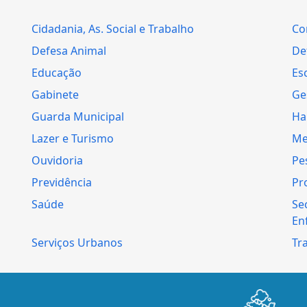
Cidadania, As. Social e Trabalho
Co
Defesa Animal
Def
Educação
Es
Gabinete
Ge
Guarda Municipal
Ha
Lazer e Turismo
Me
Ouvidoria
Pe
Previdência
Pr
Saúde
Se
En
Serviços Urbanos
Tr