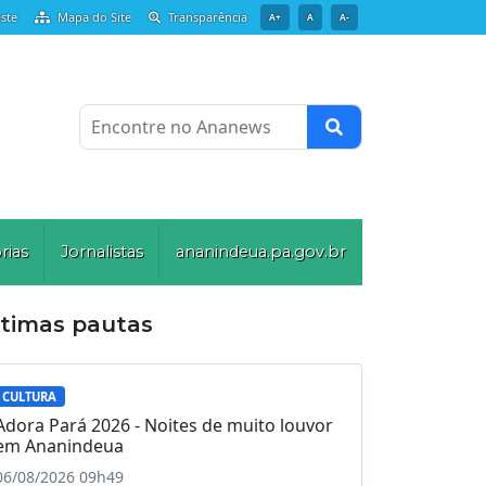
ste
Mapa do Site
Transparência
A+
A
A-
Encontre no Ananews
rias
Jornalistas
ananindeua.pa.gov.br
ltimas pautas
CULTURA
Adora Pará 2026 - Noites de muito louvor
em Ananindeua
06/08/2026 09h49