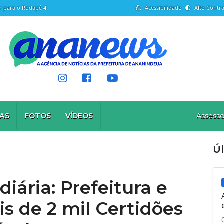
Ir para o Rodapé
4
Acessibilidade
Alto Contra
AS
FOTOS
VÍDEOS
Assesso
Ú
iária: Prefeitura e
 de 2 mil Certidões