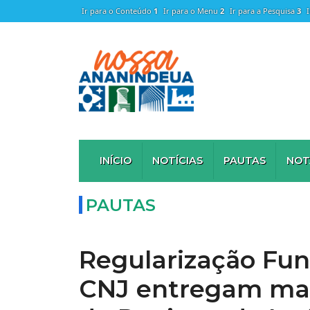
Ir para o Conteúdo
1
Ir para o Menu
2
Ir para a Pesquisa
3
INÍCIO
NOTÍCIAS
PAUTAS
NOT
PAUTAS
Regularização Fund
CNJ entregam mais