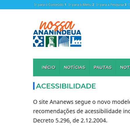
Ir para o Conteúdo
1
Ir para o Menu
2
Ir para a Pesquisa
3
INÍCIO
NOTÍCIAS
PAUTAS
NOT
ACESSIBILIDADE
O site Ananews segue o novo modelo 
recomendações de acessibilidade in
Decreto 5.296, de 2.12.2004.