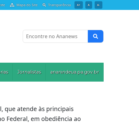
ste
Mapa do Site
Transparência
A+
A
A-
Encontre no Ananews
rias
Jornalistas
ananindeua.pa.gov.br
, que atende às principais
o Federal, em obediência ao