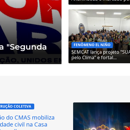
Próximo
n transforma
100 óculos
FENÔMENO EL NIÑO
SEMCAT lança projeto “SU
pelo Clima” e fortal...
RUÇÃO COLETIVA 
ção do CMAS mobiliza
dade civil na Casa