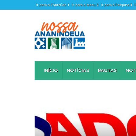
Ir para o Conteúdo
1
Ir para o Menu
2
Ir para a Pesquisa
3
INÍCIO
NOTÍCIAS
PAUTAS
NOT