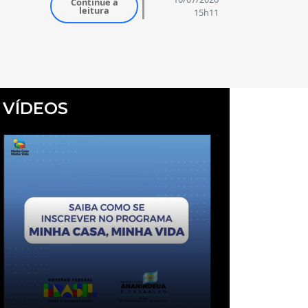
Continue a
leitura
15h11
VÍDEOS