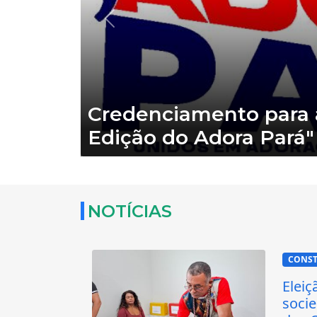
Anterior
Programa Olhar Anani
vidas com entrega de 
gratuitos
NOTÍCIAS
CONST
Elei
socie