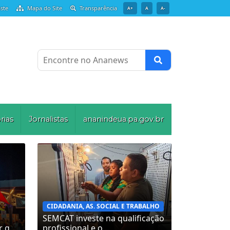
ste
Mapa do Site
Transparência
A+
A
A-
Encontre no Ananews
rias
Jornalistas
ananindeua.pa.gov.br
CIDADANIA, AS. SOCIAL E TRABALHO
SEMCAT investe na qualificação
g...
profissional e o...