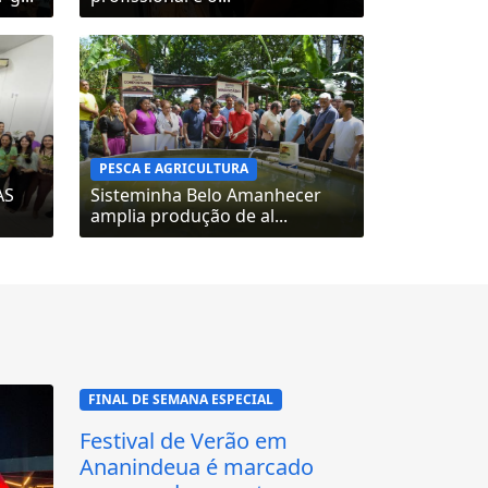
PESCA E AGRICULTURA
AS
Sisteminha Belo Amanhecer
amplia produção de al...
FINAL DE SEMANA ESPECIAL
Festival de Verão em
Ananindeua é marcado