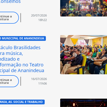
Conselhos
20/07/2026
ntinue a
eitura
18h22
O MUNICIPAL DE ANANINDEUA
áculo Brasilidades
ra música,
ndizado e
sformação no Teatro
cipal de Ananindeua
16/07/2026
ntinue a
eitura
11h06
ANIA, AS. SOCIAL E TRABALHO