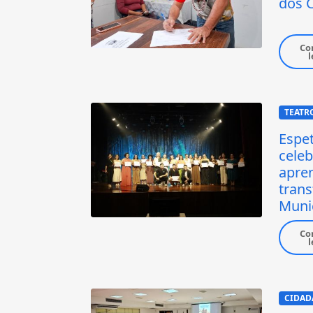
dos 
Co
l
TEATR
Espet
celeb
apre
tran
Muni
Co
l
CIDAD