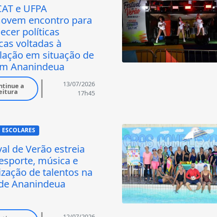
AT e UFPA
ovem encontro para
lecer políticas
cas voltadas à
lação em situação de
em Ananindeua
13/07/2026
ntinue a
eitura
17h45
S ESCOLARES
val de Verão estreia
esporte, música e
ização de talentos na
 de Ananindeua
12/07/2026