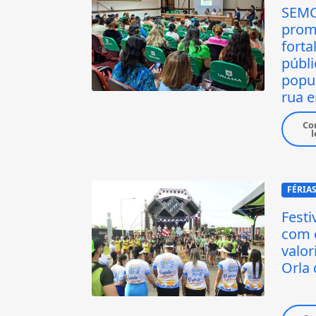
SEMC
prom
forta
públi
popu
rua 
Co
l
FÉRIA
Festi
com 
valor
Orla