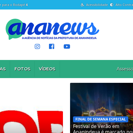
Ir para o Rodapé
4
Acessibilidade
Alto Contra
AS
FOTOS
VÍDEOS
Assesso
FINAL DE SEMANA ESPECIAL
Festival de Verão em
Ananindeua é marcado por 