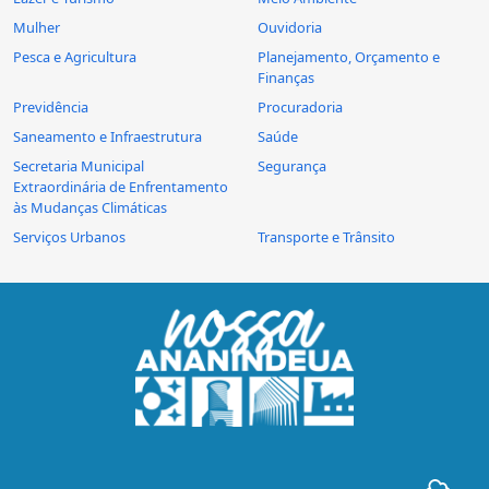
Mulher
Ouvidoria
Pesca e Agricultura
Planejamento, Orçamento e
Finanças
Previdência
Procuradoria
Saneamento e Infraestrutura
Saúde
Secretaria Municipal
Segurança
Extraordinária de Enfrentamento
às Mudanças Climáticas
Serviços Urbanos
Transporte e Trânsito