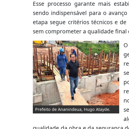
Esse processo garante mais estabil
sendo indispensável para o avanço 
etapa segue critérios técnicos e d
sem comprometer a qualidade final d
Foto: Wikson Ximenes
O
g
r
s
p
r
n
s
Prefeito de Ananindeua, Hugo Atayde.
a
qualidade da obra e da segurança de