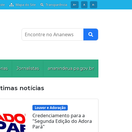
ste
Mapa do Site
Transparência
A+
A
A-
Encontre no Ananews
rias
Jornalistas
ananindeua.pa.gov.br
timas notícias
Louvor e Adoração
Credenciamento para a
"Segunda Edição do Adora
Pará"