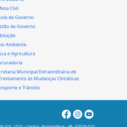
esa Civil
cola de Governo
stão de Governo
bitação
io Ambiente
sca e Agricultura
ocuradoria
cretaria Municipal Extraordinária de
frentamento às Mudanças Climáticas
ansporte e Trânsito
R-316, 1515 - Centro, Ananindeua - PA, 67020-010