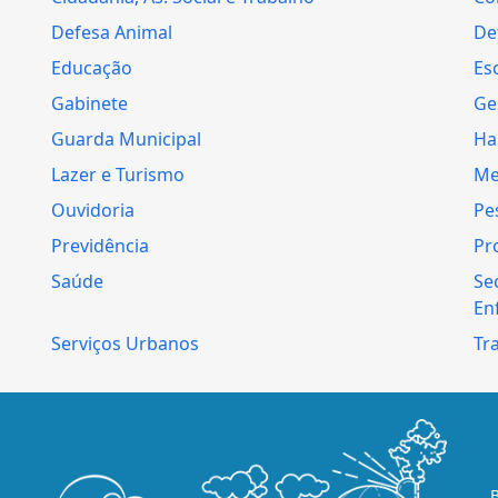
Defesa Animal
Def
Educação
Es
Gabinete
Ge
Guarda Municipal
Ha
Lazer e Turismo
Me
Ouvidoria
Pe
Previdência
Pr
Saúde
Se
En
Serviços Urbanos
Tr
B