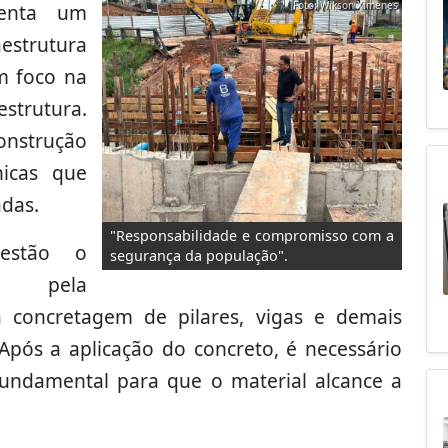
Foto: Wikson Ximenes
senta um
estrutura
m foco na
strutura.
construção
icas que
adas.
"Responsabilidade e compromisso com a
 estão o
segurança da população".
el pela
a concretagem de pilares, vigas e demais
ós a aplicação do concreto, é necessário
fundamental para que o material alcance a