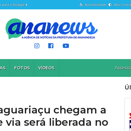
Ir para o Rodapé
4
Acessibilidade
Alto Contra
AS
FOTOS
VÍDEOS
Assesso
Úl
aguariaçu chegam a
via será liberada no