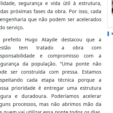
idade, segurança e vida útil à estrutura,
das próximas fases da obra. Por isso, cada
e engenharia que não podem ser acelerados
o serviço.
 prefeito Hugo Atayde destacou que a
estão tem tratado a obra com
esponsabilidade e compromisso com a
egurança da população. “Uma ponte não
ode ser construída com pressa. Estamos
espeitando cada etapa técnica porque a
ossa prioridade é entregar uma estrutura
egura e duradoura. Poderíamos acelerar
lguns processos, mas não abrimos mão da
 quem vai utilizar essa ponte todos os dias.