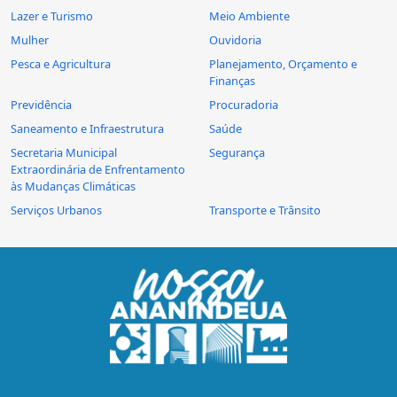
Lazer e Turismo
Meio Ambiente
Mulher
Ouvidoria
Pesca e Agricultura
Planejamento, Orçamento e
Finanças
Previdência
Procuradoria
Saneamento e Infraestrutura
Saúde
Secretaria Municipal
Segurança
Extraordinária de Enfrentamento
às Mudanças Climáticas
Serviços Urbanos
Transporte e Trânsito