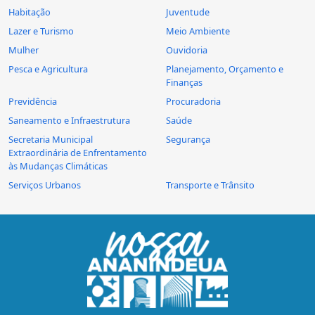
Habitação
Juventude
Lazer e Turismo
Meio Ambiente
Mulher
Ouvidoria
Pesca e Agricultura
Planejamento, Orçamento e
Finanças
Previdência
Procuradoria
Saneamento e Infraestrutura
Saúde
Secretaria Municipal
Segurança
Extraordinária de Enfrentamento
às Mudanças Climáticas
Serviços Urbanos
Transporte e Trânsito