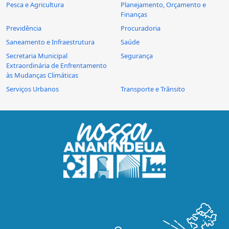
Pesca e Agricultura
Planejamento, Orçamento e
Finanças
Previdência
Procuradoria
Saneamento e Infraestrutura
Saúde
Secretaria Municipal
Segurança
Extraordinária de Enfrentamento
às Mudanças Climáticas
Serviços Urbanos
Transporte e Trânsito