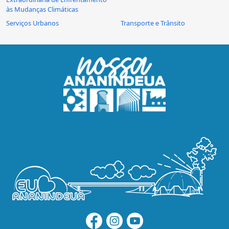
às Mudanças Climáticas
Serviços Urbanos
Transporte e Trânsito