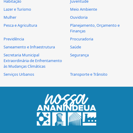
Habitação
Juventude
Lazer e Turismo
Meio Ambiente
Mulher
Ouvidoria
Pesca e Agricultura
Planejamento, Orçamento e
Finanças
Previdência
Procuradoria
Saneamento e Infraestrutura
Saúde
Secretaria Municipal
Segurança
Extraordinária de Enfrentamento
às Mudanças Climáticas
Serviços Urbanos
Transporte e Trânsito