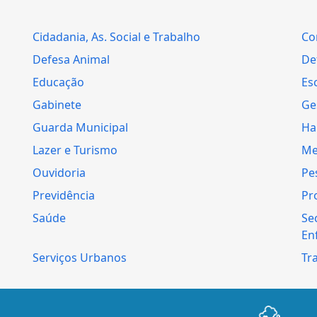
Cidadania, As. Social e Trabalho
Co
Defesa Animal
Def
Educação
Es
Gabinete
Ge
Guarda Municipal
Ha
Lazer e Turismo
Me
Ouvidoria
Pe
Previdência
Pr
Saúde
Se
En
Serviços Urbanos
Tr