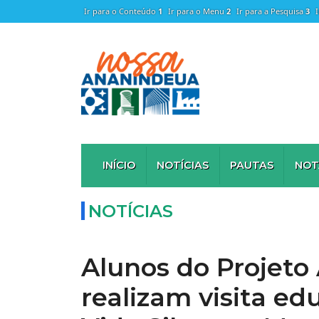
Ir para o Conteúdo
1
Ir para o Menu
2
Ir para a Pesquisa
3
INÍCIO
NOTÍCIAS
PAUTAS
NOT
NOTÍCIAS
Alunos do Projeto
realizam visita ed