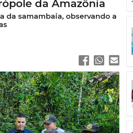
trópole da Amazônia
ha da samambaia, observando a
as
Foto: SESDS