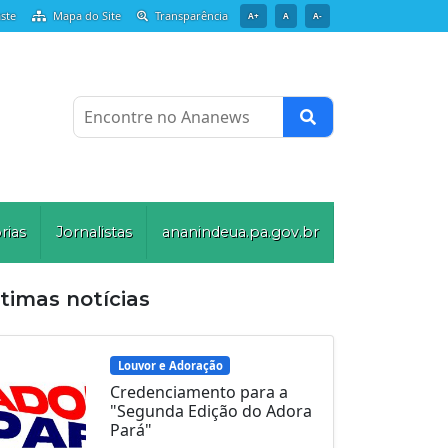
ste
Mapa do Site
Transparência
A+
A
A-
Encontre no Ananews
rias
Jornalistas
ananindeua.pa.gov.br
timas notícias
Louvor e Adoração
Credenciamento para a
"Segunda Edição do Adora
Pará"