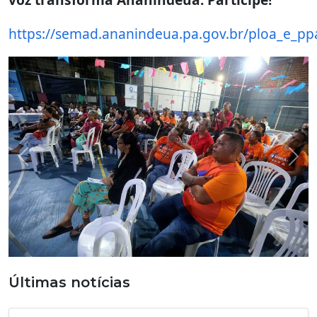
https://semad.ananindeua.pa.gov.br/ploa_e_pp
Previous
Nex
Últimas notícias