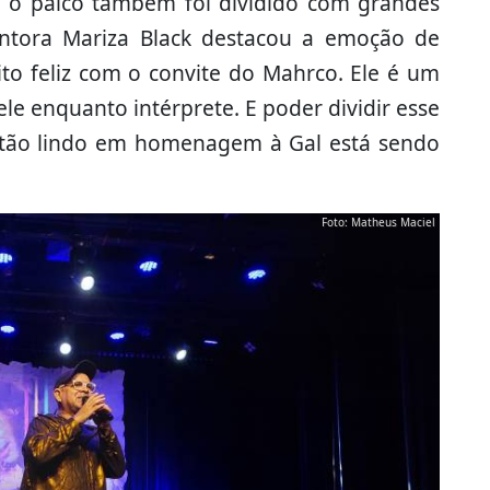
, o palco também foi dividido com grandes
antora Mariza Black destacou a emoção de
ito feliz com o convite do Mahrco. Ele é um
le enquanto intérprete. E poder dividir esse
 tão lindo em homenagem à Gal está sendo
Foto: Matheus Maciel