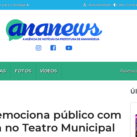
Ir para o Rodapé
4
Acessibilidade
Alto Contra
AS
FOTOS
VÍDEOS
Assesso
Úl
emociona público com
a no Teatro Municipal