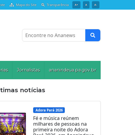
ste
Mapa do Site
Transparência
A+
A
A-
Encontre no Ananews
rias
Jornalistas
ananindeua.pa.gov.br
timas notícias
Adora Pará 2026
Fé e música reúnem
milhares de pessoas na
primeira noite do Adora