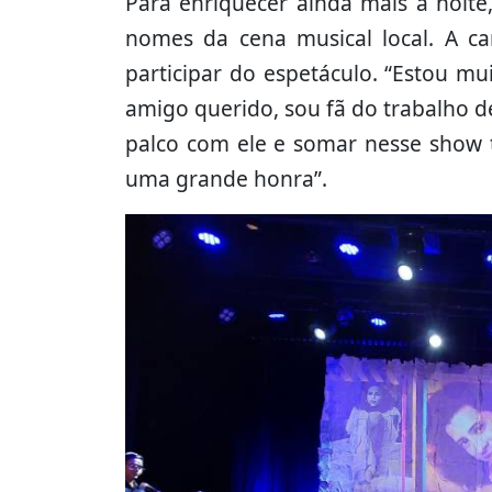
Para enriquecer ainda mais a noite
nomes da cena musical local. A c
participar do espetáculo. “Estou mu
amigo querido, sou fã do trabalho de
palco com ele e somar nesse show
uma grande honra”.