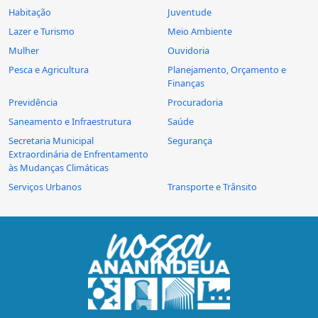
Habitação
Juventude
Lazer e Turismo
Meio Ambiente
Mulher
Ouvidoria
Pesca e Agricultura
Planejamento, Orçamento e
Finanças
Previdência
Procuradoria
Saneamento e Infraestrutura
Saúde
Secretaria Municipal
Segurança
Extraordinária de Enfrentamento
às Mudanças Climáticas
Serviços Urbanos
Transporte e Trânsito