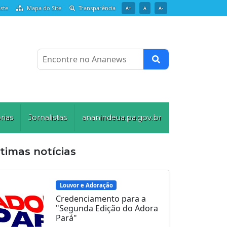
ste
Mapa do Site
Transparência
A+
A
A-
Encontre no Ananews
rias
Jornalistas
ananindeua.pa.gov.br
timas notícias
Louvor e Adoração
Credenciamento para a
"Segunda Edição do Adora
Pará"