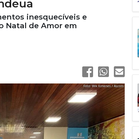
indeua
entos inesquecíveis e
do Natal de Amor em
Foto: Wik Ximenes / Ascom