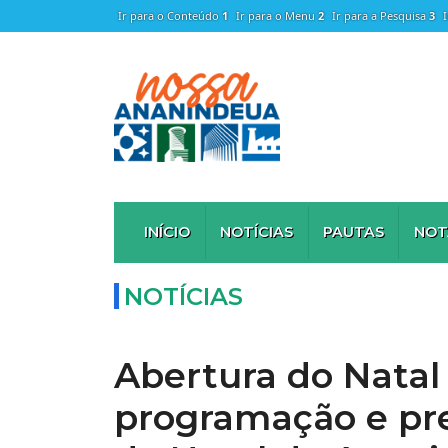
Ir para o Conteúdo
1
Ir para o Menu
2
Ir para a Pesquisa
3
INÍCIO
NOTÍCIAS
PAUTAS
NOT
NOTÍCIAS
Abertura do Natal 
programação e pr