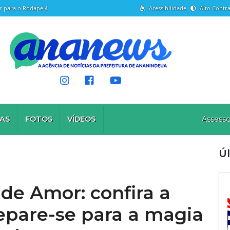
Ir para o Rodapé
4
Acessibilidade
Alto Contra
AS
FOTOS
VÍDEOS
Assesso
Úl
de Amor: confira a
epare-se para a magia