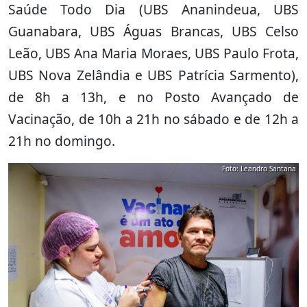
Saúde Todo Dia (UBS Ananindeua, UBS
Guanabara, UBS Águas Brancas, UBS Celso
Leão, UBS Ana Maria Moraes, UBS Paulo Frota,
UBS Nova Zelândia e UBS Patrícia Sarmento),
de 8h a 13h, e no Posto Avançado de
Vacinação, de 10h a 21h no sábado e de 12h a
21h no domingo.
Foto: Leandro Santana
Foto: Leandro Santana