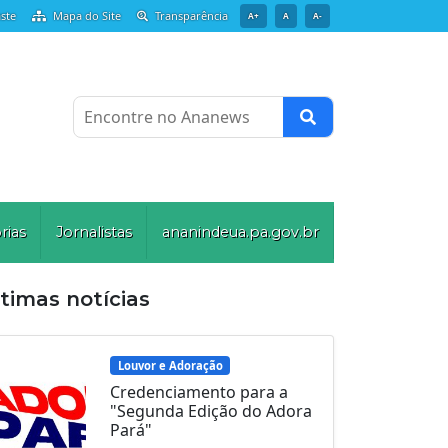
ste
Mapa do Site
Transparência
A+
A
A-
Encontre no Ananews
rias
Jornalistas
ananindeua.pa.gov.br
timas notícias
Louvor e Adoração
Credenciamento para a
"Segunda Edição do Adora
Pará"