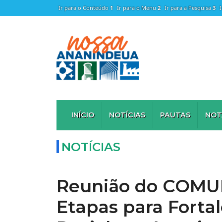
Ir para o Conteúdo
1
Ir para o Menu
2
Ir para a Pesquisa
3
INÍCIO
NOTÍCIAS
PAUTAS
NOT
NOTÍCIAS
Reunião do COMUP
Etapas para Forta