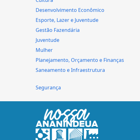
Desenvolvimento Econômico
Esporte, Lazer e Juventude
Gestão Fazendária
Juventude
Mulher
Planejamento, Orçamento e Finanças
Saneamento e Infraestrutura
Segurança