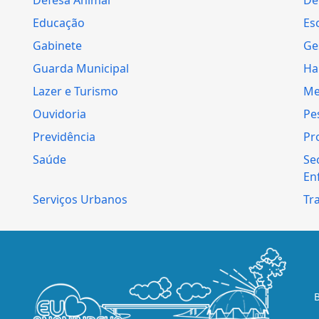
Educação
Es
Gabinete
Ge
Guarda Municipal
Ha
Lazer e Turismo
Me
Ouvidoria
Pe
Previdência
Pr
Saúde
Se
En
Serviços Urbanos
Tr
B