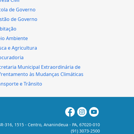
cola de Governo
stão de Governo
bitação
io Ambiente
sca e Agricultura
ocuradoria
cretaria Municipal Extraordinária de
frentamento às Mudanças Climáticas
ansporte e Trânsito
R-316, 1515 - Centro, Ananindeua - PA, 67020-010
(91) 3073-2500