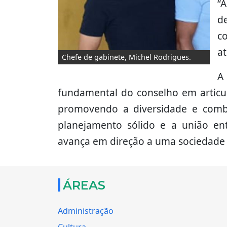
“
d
c
a
Chefe de gabinete, Michel Rodrigues.
A
fundamental do conselho em articula
promovendo a diversidade e comb
planejamento sólido e a união en
avança em direção a uma sociedade m
ÁREAS
Administração
Cultura