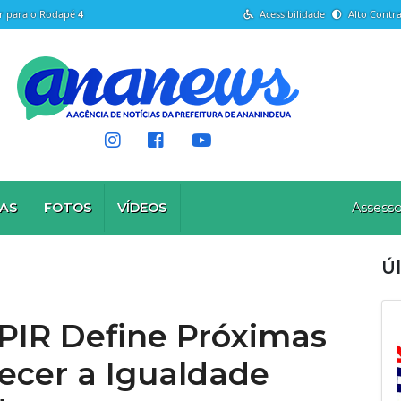
Ir para o Rodapé
4
Acessibilidade
Alto Contra
AS
FOTOS
VÍDEOS
Assesso
Úl
IR Define Próximas
lecer a Igualdade