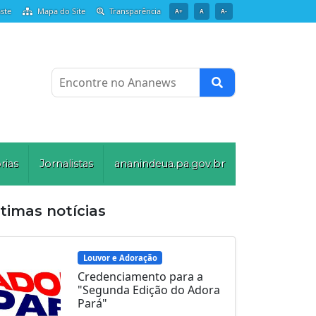
ste
Mapa do Site
Transparência
A+
A
A-
Encontre no Ananews
rias
Jornalistas
ananindeua.pa.gov.br
timas notícias
Louvor e Adoração
Credenciamento para a
"Segunda Edição do Adora
Pará"