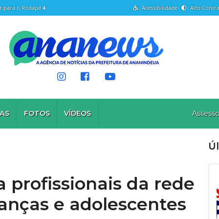
Ir para o Rodapé
4
Acessibilidade
Alto Contra
AS
FOTOS
VÍDEOS
Assesso
Úl
a profissionais da rede
ianças e adolescentes