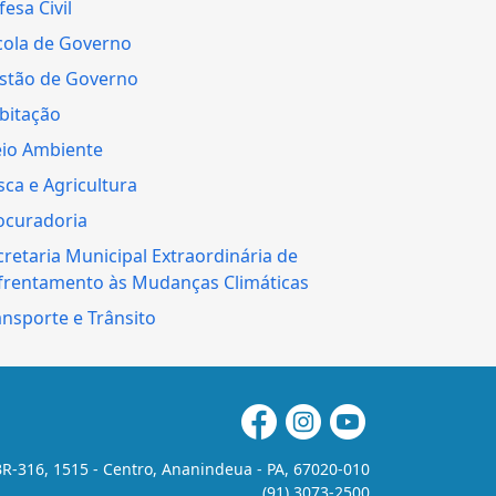
esa Civil
cola de Governo
stão de Governo
bitação
io Ambiente
sca e Agricultura
ocuradoria
cretaria Municipal Extraordinária de
frentamento às Mudanças Climáticas
ansporte e Trânsito
R-316, 1515 - Centro, Ananindeua - PA, 67020-010
(91) 3073-2500