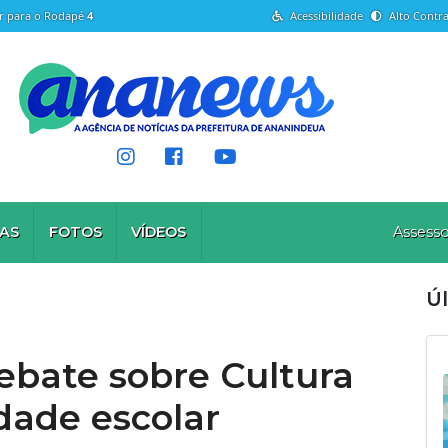
Ir para o Rodapé
4
Acessibilidade
Alto Contra
AS
FOTOS
VÍDEOS
Assesso
Úl
ebate sobre Cultura
dade escolar