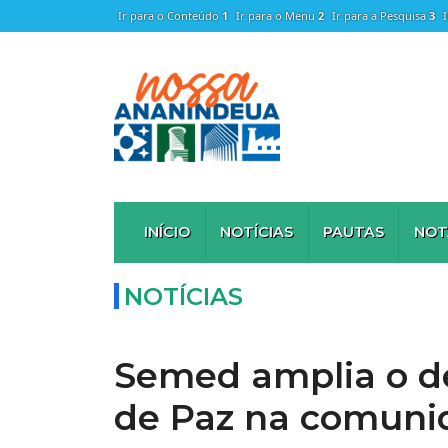
Ir para o Conteúdo
1
Ir para o Menu
2
Ir para a Pesquisa
3
INÍCIO
NOTÍCIAS
PAUTAS
NOT
NOTÍCIAS
Semed amplia o d
de Paz na comuni