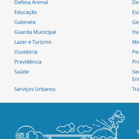
Defesa Animal
Def
Educação
Es
Gabinete
Ge
Guarda Municipal
Ha
Lazer e Turismo
Me
Ouvidoria
Pe
Previdência
Pr
Saúde
Se
En
Serviços Urbanos
Tr
B