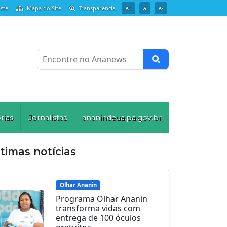
ste
Mapa do Site
Transparência
A+
A
A-
Encontre no Ananews
rias
Jornalistas
ananindeua.pa.gov.br
timas notícias
Olhar Ananin
Programa Olhar Ananin
transforma vidas com
entrega de 100 óculos