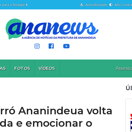
Ir para o Rodapé
4
Acessibilidade
Alto Contra
AS
FOTOS
VÍDEOS
Assesso
Úl
orró Ananindeua volta
ada e emocionar o