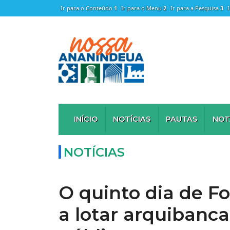
Ir para o Conteúdo
1
Ir para o Menu
2
Ir para a Pesquisa
3
INÍCIO
NOTÍCIAS
PAUTAS
NOT
NOTÍCIAS
O quinto dia de F
a lotar arquibanc