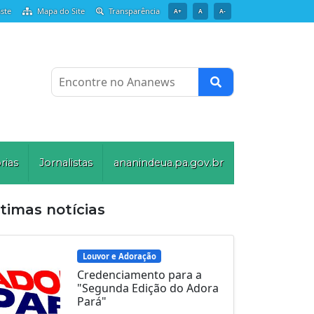
ste
Mapa do Site
Transparência
A+
A
A-
Encontre no Ananews
rias
Jornalistas
ananindeua.pa.gov.br
timas notícias
Louvor e Adoração
Credenciamento para a
"Segunda Edição do Adora
Pará"