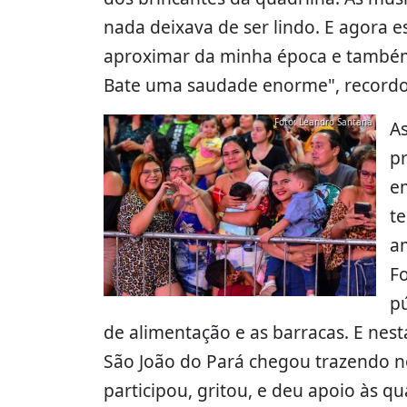
nada deixava de ser lindo. E agora 
aproximar da minha época e também 
Bate uma saudade enorme", recordo
Foto: Leandro Santana
A
p
e
t
a
Fo
pú
de alimentação e as barracas. E nesta
São João do Pará chegou trazendo n
participou, gritou, e deu apoio às q