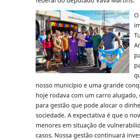
federal do deputado Vavá Martins.
Foto: Leandro Santana
O 
i
Tu
A
pa
p
q
nosso município e uma grande conqu
hoje rodava com um carro alugado, 
para gestão que pode alocar o dinhe
sociedade. A expectativa é que o nov
menores em situação de vulnerabili
casos. Nossa gestão continuará inve