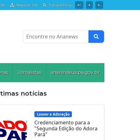
ste
Mapa do Site
Transparência
A+
A
A-
Encontre no Ananews
rias
Jornalistas
ananindeua.pa.gov.br
timas notícias
Louvor e Adoração
Credenciamento para a
"Segunda Edição do Adora
Pará"