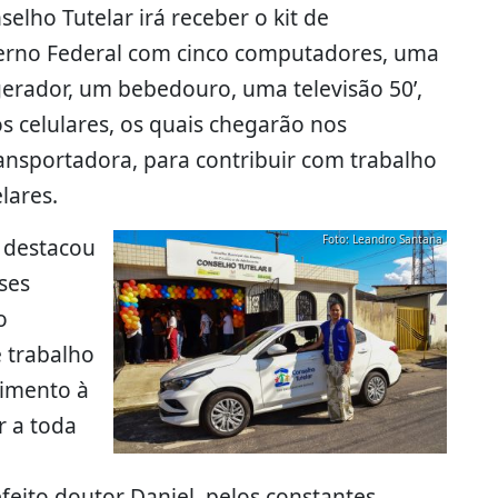
elho Tutelar irá receber o kit de
rno Federal com cinco computadores, uma
gerador, um bebedouro, uma televisão 50’,
s celulares, os quais chegarão nos
ansportadora, para contribuir com trabalho
lares.
Foto: Leandro Santana
, destacou
ses
o
 trabalho
dimento à
r a toda
eito doutor Daniel, pelos constantes