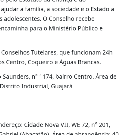
judar a família, a sociedade e o Estado a
dos adolescentes. O Conselho recebe
encaminha para o Ministério Público e
 Conselhos Tutelares, que funcionam 24h
ros Centro, Coqueiro e Águas Brancas.
 Saunders, n° 1174, bairro Centro. Área de
istrito Industrial, Guajará
endereço: Cidade Nova VII, WE 72, n° 201,
Gabriel (Abacatão). Área de abrangência: 40