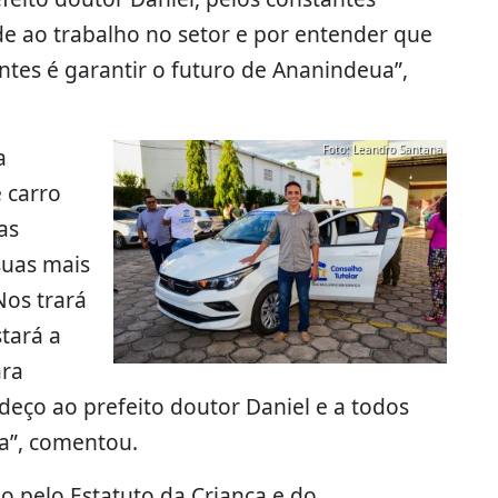
e ao trabalho no setor e por entender que
ntes é garantir o futuro de Ananindeua”,
Foto: Leandro Santana
a
 carro
as
suas mais
Nos trará
tará a
ara
deço ao prefeito doutor Daniel e a todos
a”, comentou.
o pelo Estatuto da Criança e do