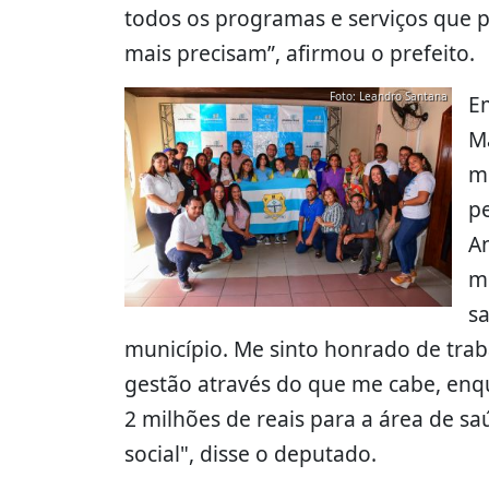
todos os programas e serviços que 
mais precisam”, afirmou o prefeito.
Foto: Leandro Santana
E
Ma
m
p
A
m
sa
município. Me sinto honrado de traba
gestão através do que me cabe, enqu
2 milhões de reais para a área de sa
social", disse o deputado.