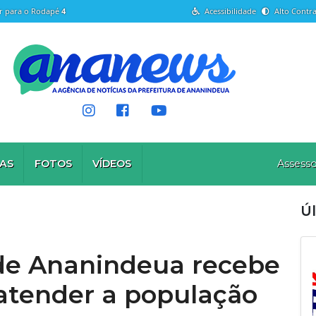
Ir para o Rodapé
4
Acessibilidade
Alto Contra
AS
FOTOS
VÍDEOS
Assesso
Úl
 de Ananindeua recebe
 atender a população