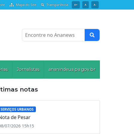
ste
Mapa do Site
Transparência
A+
A
A-
Encontre no Ananews
rias
Jornalistas
ananindeua.pa.gov.br
ltimas notas
SERVIÇOS URBANOS
Nota de Pesar
08/07/2026 15h15