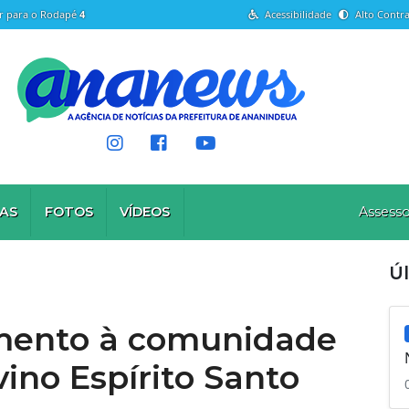
Ir para o Rodapé
4
Acessibilidade
Alto Contra
AS
FOTOS
VÍDEOS
Assesso
Ú
imento à comunidade
ino Espírito Santo