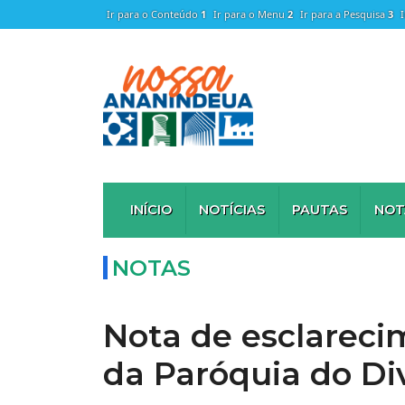
Ir para o Conteúdo
1
Ir para o Menu
2
Ir para a Pesquisa
3
INÍCIO
NOTÍCIAS
PAUTAS
NOT
NOTAS
Nota de esclarec
da Paróquia do Div