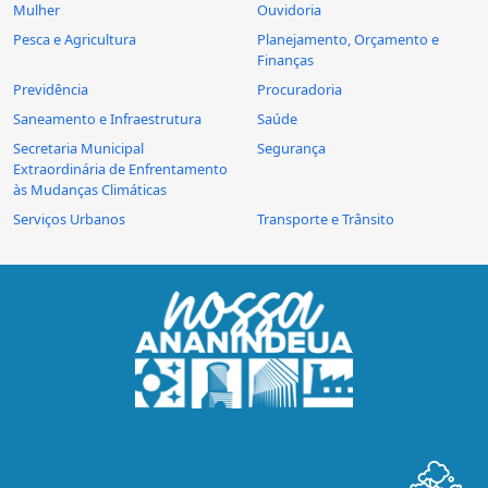
Mulher
Ouvidoria
Pesca e Agricultura
Planejamento, Orçamento e
Finanças
Previdência
Procuradoria
Saneamento e Infraestrutura
Saúde
Secretaria Municipal
Segurança
Extraordinária de Enfrentamento
às Mudanças Climáticas
Serviços Urbanos
Transporte e Trânsito