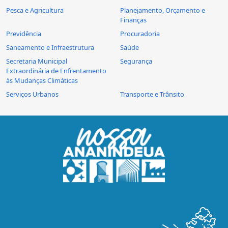
Pesca e Agricultura
Planejamento, Orçamento e
Finanças
Previdência
Procuradoria
Saneamento e Infraestrutura
Saúde
Secretaria Municipal
Segurança
Extraordinária de Enfrentamento
às Mudanças Climáticas
Serviços Urbanos
Transporte e Trânsito