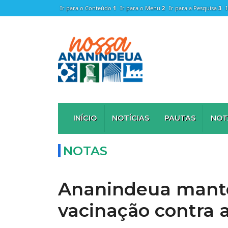
Ir para o Conteúdo
1
Ir para o Menu
2
Ir para a Pesquisa
3
INÍCIO
NOTÍCIAS
PAUTAS
NOT
NOTAS
Ananindeua manté
vacinação contra 