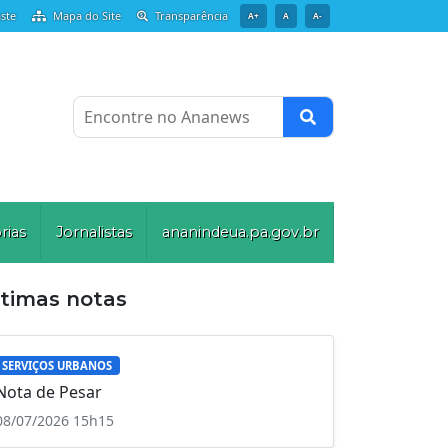
ste
Mapa do Site
Transparência
A+
A
A-
Encontre no Ananews
rias
Jornalistas
ananindeua.pa.gov.br
ltimas notas
SERVIÇOS URBANOS
Nota de Pesar
08/07/2026 15h15