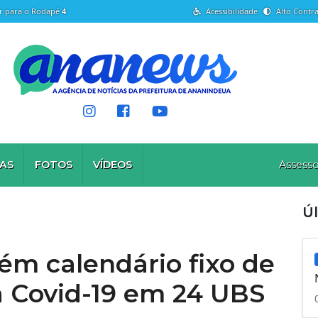
Ir para o Rodapé
4
Acessibilidade
Alto Contra
AS
FOTOS
VÍDEOS
Assesso
Ú
m calendário fixo de
a Covid-19 em 24 UBS