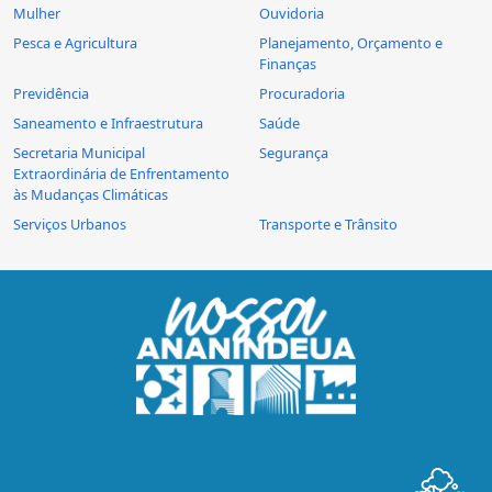
Mulher
Ouvidoria
Pesca e Agricultura
Planejamento, Orçamento e
Finanças
Previdência
Procuradoria
Saneamento e Infraestrutura
Saúde
Secretaria Municipal
Segurança
Extraordinária de Enfrentamento
às Mudanças Climáticas
Serviços Urbanos
Transporte e Trânsito