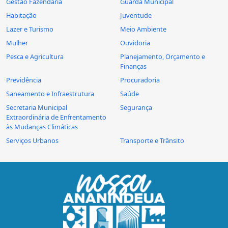
Gestão Fazendária
Guarda Municipal
Habitação
Juventude
Lazer e Turismo
Meio Ambiente
Mulher
Ouvidoria
Pesca e Agricultura
Planejamento, Orçamento e
Finanças
Previdência
Procuradoria
Saneamento e Infraestrutura
Saúde
Secretaria Municipal
Segurança
Extraordinária de Enfrentamento
às Mudanças Climáticas
Serviços Urbanos
Transporte e Trânsito