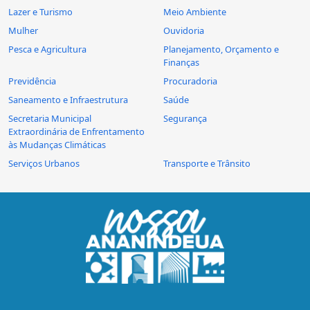
Lazer e Turismo
Meio Ambiente
Mulher
Ouvidoria
Pesca e Agricultura
Planejamento, Orçamento e
Finanças
Previdência
Procuradoria
Saneamento e Infraestrutura
Saúde
Secretaria Municipal
Segurança
Extraordinária de Enfrentamento
às Mudanças Climáticas
Serviços Urbanos
Transporte e Trânsito