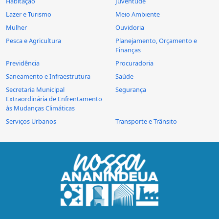
Habitação
Juventude
Lazer e Turismo
Meio Ambiente
Mulher
Ouvidoria
Pesca e Agricultura
Planejamento, Orçamento e
Finanças
Previdência
Procuradoria
Saneamento e Infraestrutura
Saúde
Secretaria Municipal
Segurança
Extraordinária de Enfrentamento
às Mudanças Climáticas
Serviços Urbanos
Transporte e Trânsito