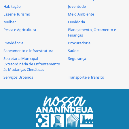
Habitação
Juventude
Lazer e Turismo
Meio Ambiente
Mulher
Ouvidoria
Pesca e Agricultura
Planejamento, Orçamento e
Finanças
Previdência
Procuradoria
Saneamento e Infraestrutura
Saúde
Secretaria Municipal
Segurança
Extraordinária de Enfrentamento
às Mudanças Climáticas
Serviços Urbanos
Transporte e Trânsito